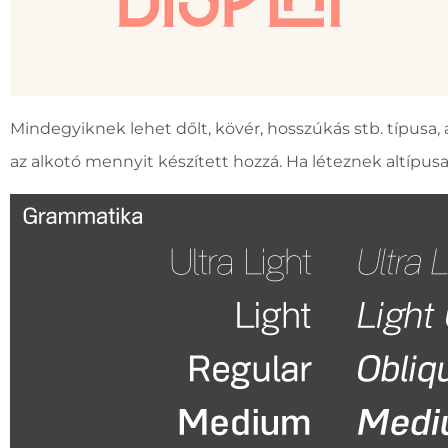
Mindegyiknek lehet dőlt, kövér, hosszúkás stb. típusa, a
az alkotó mennyit készített hozzá. Ha léteznek altípus