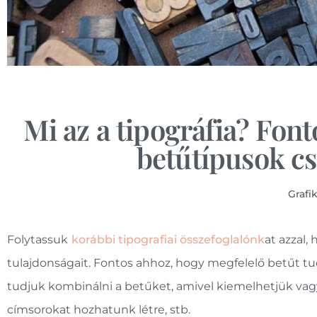
Mi az a tipográfia? Font
betűtípusok cs
Grafi
Folytassuk
korábbi tipografiai összefoglalónk
at azzal
tulajdonságait. Fontos ahhoz, hogy megfelelő betűt tud
tudjuk kombinálni a betűket, amivel kiemelhetjük va
címsorokat hozhatunk létre, stb.