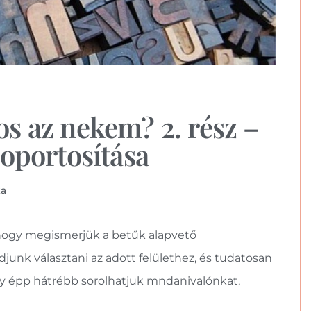
os az nekem? 2. rész –
oportosítása
ka
, hogy megismerjük a betűk alapvető
junk választani az adott felülethez, és tudatosan
gy épp hátrébb sorolhatjuk mndanivalónkat,