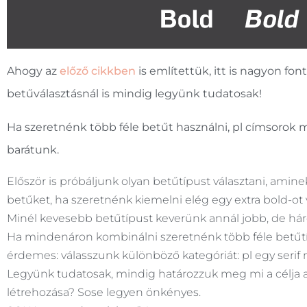
Ahogy az
előző cikkben
is említettük, itt is nagyon 
betűválasztásnál is mindig legyünk tudatosak!
Ha szeretnénk több féle betűt használni, pl címsorok m
barátunk.
Először is próbáljunk olyan betűtípust választani, amin
betűket, ha szeretnénk kiemelni elég egy extra bold-ot v
Minél kevesebb betűtípust keverünk annál jobb, de h
Ha mindenáron kombinálni szeretnénk több féle betűtí
érdemes: válasszunk különböző kategóriát: pl egy serif 
Legyünk tudatosak, mindig határozzuk meg mi a célja a
létrehozása? Sose legyen önkényes.