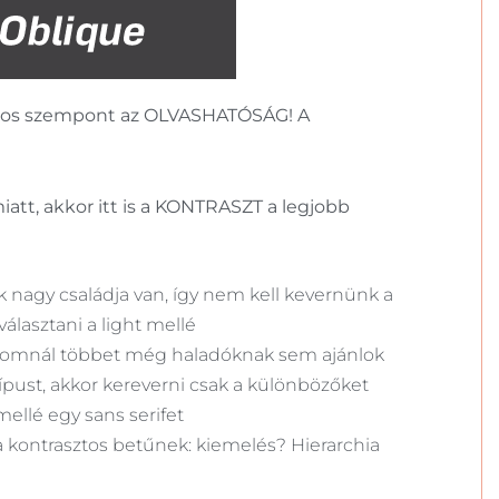
fontos szempont az OLVASHATÓSÁG! A
iatt, akkor itt is a KONTRASZT a legjobb
ek nagy családja van, így nem kell kevernünk a
álasztani a light mellé
áromnál többet még haladóknak sem ajánlok
pust, akkor kereverni csak a különbözőket
mellé egy sans serifet
 kontrasztos betűnek: kiemelés? Hierarchia