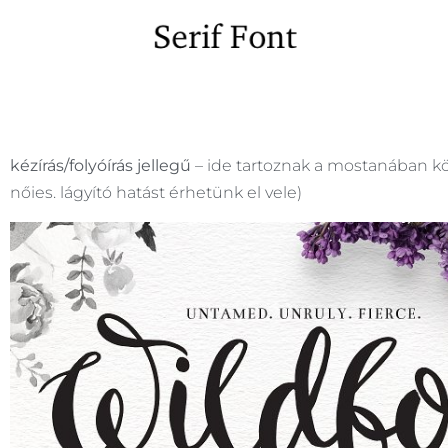
kézírás/folyóírás jellegű
– ide tartoznak a mostanában köz
nőies. lágyító hatást érhetünk el vele)