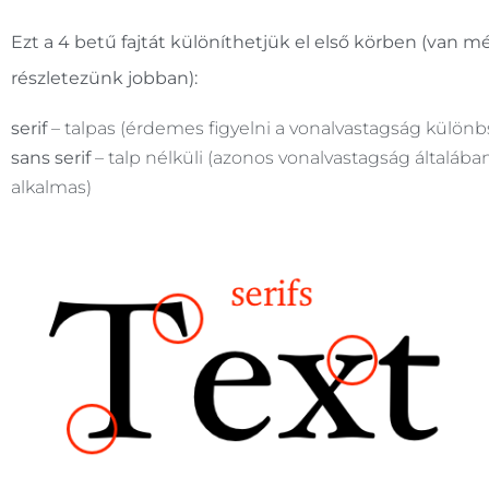
Ezt a 4 betű fajtát különíthetjük el első körben (van 
részletezünk jobban):
serif
– talpas (érdemes figyelni a vonalvastagság különbs
sans serif
– talp nélküli (azonos vonalvastagság általába
alkalmas)