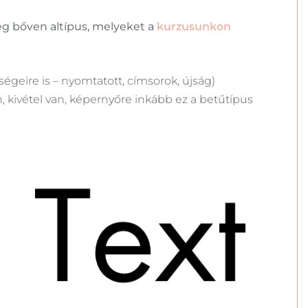
még bőven altípus, melyeket a
kurzusunkon
égeire is – nyomtatott, címsorok, újság)
n, kivétel van, képernyőre inkább ez a betűtípus