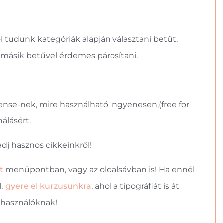
l tudunk kategóriák alapján választani betűt,
k másik betűvel érdemes párosítani.
ense-nek, mire használható ingyenesen,(free for
nálásért.
adj hasznos cikkeinkről!
t
menüpontban, vagy az oldalsávban is! Ha ennél
,
gyere el kurzusunkra
, ahol a tipográfiát is át
elhasználóknak!