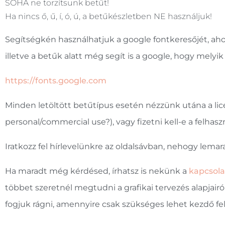
SOHA ne torzítsunk betűt!
Ha nincs ő, ű, í, ó, ú, a betűkészletben NE használjuk!
Segítségkén használhatjuk a google fontkeresőjét, aho
illetve a betűk alatt még segít is a google, hogy melyi
https://fonts.google.com
Minden letöltött betűtípus esetén nézzünk utána a lic
personal/commercial use?), vagy fizetni kell-e a felhasz
Iratkozz fel hírlevelünkre az oldalsávban, nehogy lemar
Ha maradt még kérdésed, írhatsz is nekünk a
kapcsola
többet szeretnél megtudni a grafikai tervezés alapjairól
fogjuk rágni, amennyire csak szükséges lehet kezdő f