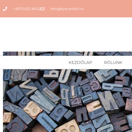
+3670 632 8342
info@eyecandiz.hu
KEZDŐLAP
RÓLUNK