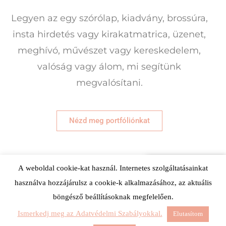
Legyen az egy szórólap, kiadvány, brossúra,
insta hirdetés vagy kirakatmatrica, üzenet,
meghívó, művészet vagy kereskedelem,
valóság vagy álom, mi segítünk
megvalósítani.
Nézd meg portfóliónkat
Vedd fel velünk
A weboldal cookie-kat használ. Internetes szolgáltatásainkat
a kapcsolatot!
használva hozzájárulsz a cookie-k alkalmazásához, az aktuális
EyeCandiz © 2019 Minden jog fenntartva.
böngésző beállításoknak megfelelően.
Adatkezelési tájékoztató
Ismerkedj meg az Adatvédelmi Szabályokkal.
Elutasítom