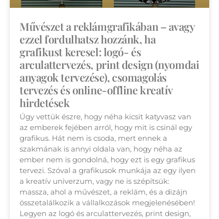
Művészet a reklámgrafikában – avagy
ezzel fordulhatsz hozzánk, ha
grafikust keresel: logó- és
arculattervezés, print design (nyomdai
anyagok tervezése), csomagolás
tervezés és online-offline kreatív
hirdetések
Úgy vettük észre, hogy néha kicsit katyvasz van
az emberek fejében arról, hogy mit is csinál egy
grafikus. Hát nem is csoda, mert ennek a
szakmának is annyi oldala van, hogy néha az
ember nem is gondolná, hogy ezt is egy grafikus
tervezi. Szóval a grafikusok munkája az egy ilyen
a kreatív univerzum, vagy ne is szépítsük:
massza, ahol a művészet, a reklám, és a dizájn
összetalálkozik a vállalkozások megjelenésében!
Legyen az logó és arculattervezés, print design,