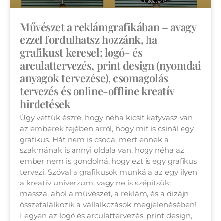
Művészet a reklámgrafikában – avagy
ezzel fordulhatsz hozzánk, ha
grafikust keresel: logó- és
arculattervezés, print design (nyomdai
anyagok tervezése), csomagolás
tervezés és online-offline kreatív
hirdetések
Úgy vettük észre, hogy néha kicsit katyvasz van
az emberek fejében arról, hogy mit is csinál egy
grafikus. Hát nem is csoda, mert ennek a
szakmának is annyi oldala van, hogy néha az
ember nem is gondolná, hogy ezt is egy grafikus
tervezi. Szóval a grafikusok munkája az egy ilyen
a kreatív univerzum, vagy ne is szépítsük:
massza, ahol a művészet, a reklám, és a dizájn
összetalálkozik a vállalkozások megjelenésében!
Legyen az logó és arculattervezés, print design,